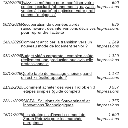
13/4/2026
Twizz : la méthode pour monétiser votre
690
contenu exclusif (abonnements, paywalls,
Impressions
ventes à la carte) et optimiser votre profil
comme “melpopss”
08/2/2026
Récupération de données après
836
ransomware : des interventions décisives
Impressions
pour reprendre l’activité
14/1/2026
Comment anticiper la transition vers un
1 249
nouveau mode de logement senior ?
Impressions
03/1/2026
Budget vidéo corporate : combien coûte
1 329
réellement une production audiovisuelle
Impressions
professionnelle
03/1/2026
Quelle table de massage choisir quand
1 172
on est kinésithérapeute ?
Impressions
21/12/2025
Comment acheter des vues TikTok en 3
3 557
étapes simples (guide complet)
Impressions
28/11/2025
SICPA : Solutions de Souveraineté et
1 755
Innovations Technologiques
Impressions
15/11/2025
Les stratégies d'investissement de
1 690
Zoran Petrovic pour les marchés
Impressions
européens