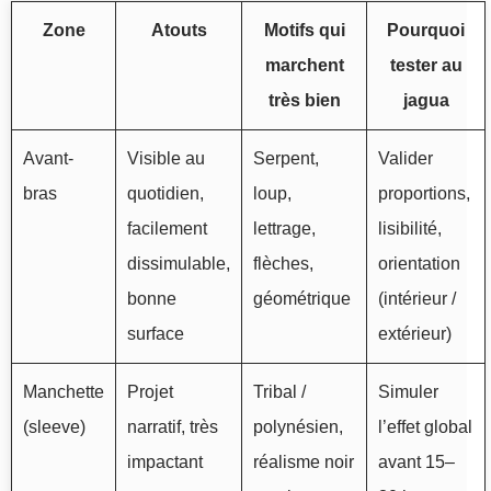
Zone
Atouts
Motifs qui
Pourquoi
marchent
tester au
très bien
jagua
Avant-
Visible au
Serpent,
Valider
bras
quotidien,
loup,
proportions,
facilement
lettrage,
lisibilité,
dissimulable,
flèches,
orientation
bonne
géométrique
(intérieur /
surface
extérieur)
Manchette
Projet
Tribal /
Simuler
(sleeve)
narratif, très
polynésien,
l’effet global
impactant
réalisme noir
avant 15–