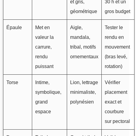
et gris,
30 h et un
géométrique
gros budget
Épaule
Met en
Aigle,
Tester le
valeur la
mandala,
rendu en
carrure,
tribal, motifs
mouvement
rendu
ornementaux
(bras levé,
puissant
rotation)
Torse
Intime,
Lion, lettrage
Vérifier
symbolique,
minimaliste,
placement
grand
polynésien
exact et
espace
courbure
sur pectoral