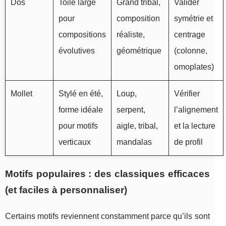
Dos
Toile large
Grand tribal,
Valider
pour
composition
symétrie et
compositions
réaliste,
centrage
évolutives
géométrique
(colonne,
omoplates)
Mollet
Stylé en été,
Loup,
Vérifier
forme idéale
serpent,
l’alignement
pour motifs
aigle, tribal,
et la lecture
verticaux
mandalas
de profil
Motifs populaires : des classiques efficaces
(et faciles à personnaliser)
Certains motifs reviennent constamment parce qu’ils sont