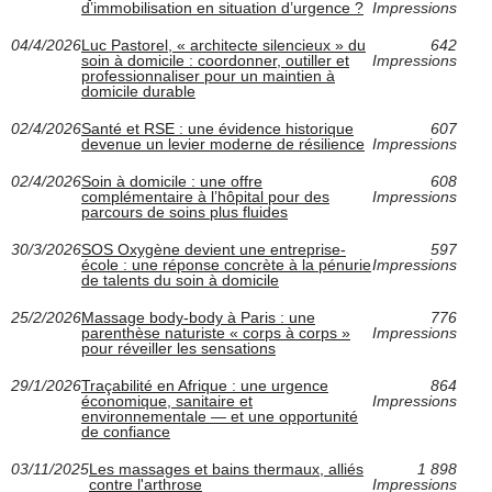
d’immobilisation en situation d’urgence ?
Impressions
04/4/2026
Luc Pastorel, « architecte silencieux » du
642
soin à domicile : coordonner, outiller et
Impressions
professionnaliser pour un maintien à
domicile durable
02/4/2026
Santé et RSE : une évidence historique
607
devenue un levier moderne de résilience
Impressions
02/4/2026
Soin à domicile : une offre
608
complémentaire à l’hôpital pour des
Impressions
parcours de soins plus fluides
30/3/2026
SOS Oxygène devient une entreprise-
597
école : une réponse concrète à la pénurie
Impressions
de talents du soin à domicile
25/2/2026
Massage body-body à Paris : une
776
parenthèse naturiste « corps à corps »
Impressions
pour réveiller les sensations
29/1/2026
Traçabilité en Afrique : une urgence
864
économique, sanitaire et
Impressions
environnementale — et une opportunité
de confiance
03/11/2025
Les massages et bains thermaux, alliés
1 898
contre l'arthrose
Impressions