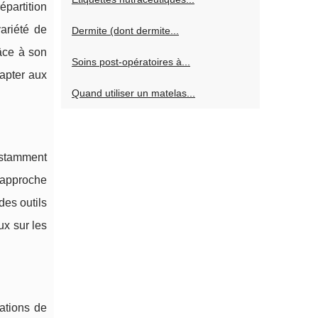
épartition
ariété de
Dermite (dont dermite...
râce à son
Soins post-opératoires à...
dapter aux
Quand utiliser un matelas...
onstamment
 approche
des outils
x sur les
mations de