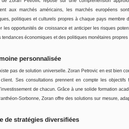
ent de Zoran Petrovic repose sur une compréhension approf
ement aux marchés américains, les marchés européens son
ques, politiques et culturels propres à chaque pays membre d
r les opportunités de croissance et anticiper les risques poten
s tendances économiques et des politiques monétaires propres
imoine personnalisée
xiste pas de solution universelle. Zoran Petrovic en est bien co
ient. Ses consultations prennent en compte les objectifs f
s d'investissement de chacun. Grâce à une solide formation ac
Panthéon-Sorbonne, Zoran offre des solutions sur mesure, ada
de de stratégies diversifiées