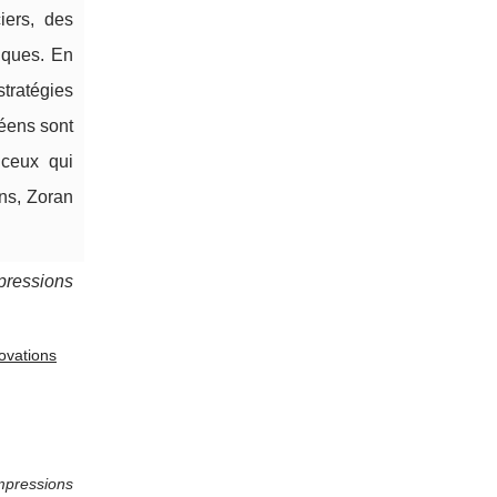
iers, des
iques. En
stratégies
éens sont
 ceux qui
ns, Zoran
pressions
ovations
mpressions