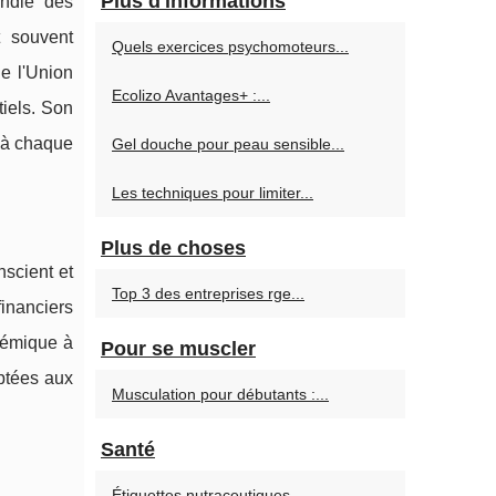
Plus d'informations
ondie des
t souvent
Quels exercices psychomoteurs...
e l'Union
Ecolizo Avantages+ :...
tiels. Son
 à chaque
Gel douche pour peau sensible...
Les techniques pour limiter...
Plus de choses
nscient et
Top 3 des entreprises rge...
inanciers
adémique à
Pour se muscler
ptées aux
Musculation pour débutants :...
Santé
Étiquettes nutraceutiques...