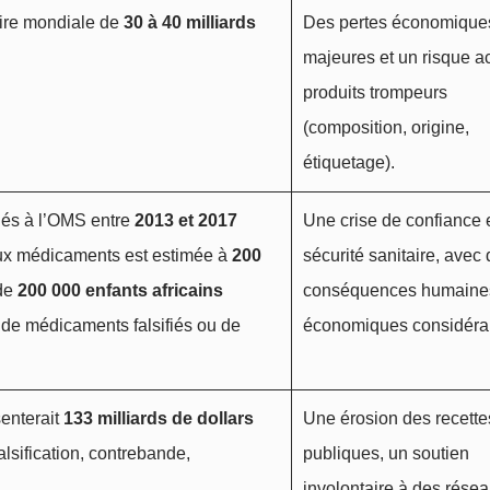
taire mondiale de
30 à 40 milliards
Des pertes économique
majeures et un risque a
produits trompeurs
(composition, origine,
étiquetage).
és à l’OMS entre
2013 et 2017
Une crise de confiance 
 aux médicaments est estimée à
200
sécurité sanitaire, avec
 de
200 000 enfants africains
conséquences humaines
de médicaments falsifiés ou de
économiques considéra
senterait
133 milliards de dollars
Une érosion des recette
alsification, contrebande,
publiques, un soutien
involontaire à des rése