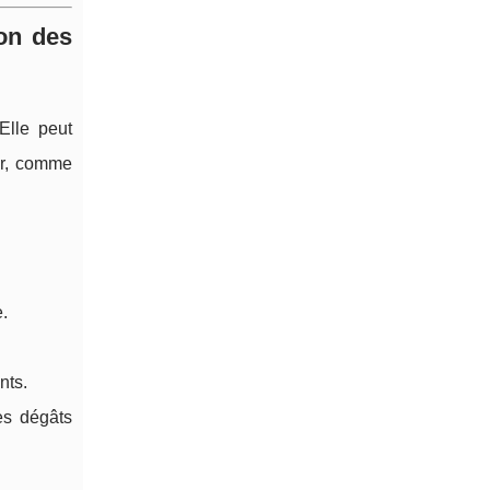
ion des
Elle peut
eur, comme
e.
nts.
des dégâts