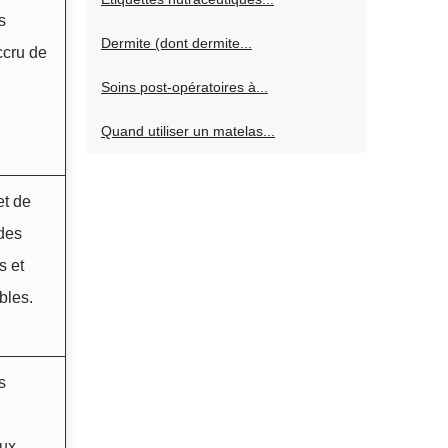
s
Dermite (dont dermite...
ccru de
Soins post-opératoires à...
Quand utiliser un matelas...
et de
 des
 et
bles.
s
aux