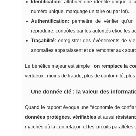
Identification
: attribuer une identité unique à 
numéro unique, marquage unitaire ou par lot).
Authentification
: permettre de vérifier qu’un
reproduire, contrôles par les autorités et/ou les a
Traçabilité
: enregistrer des événements de vie du
anomalies apparaissent et de remonter aux sour
Le bénéfice majeur est simple :
on remplace la co
vertueux : moins de fraude, plus de conformité, plu
Une donnée clé : la valeur des information
Quand le rapport évoque une “économie de confiance
données protégées
,
vérifiables
et aussi
résistant
marchés où la contrefaçon et les circuits parallèle