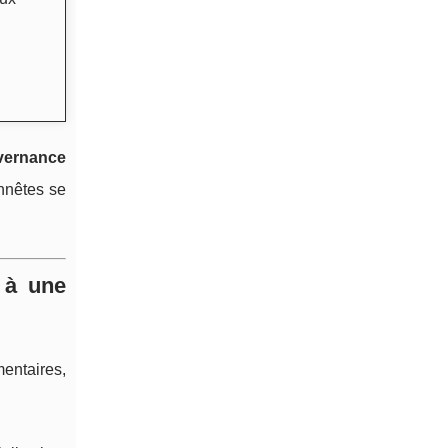
vernance
onnêtes se
 à une
entaires,