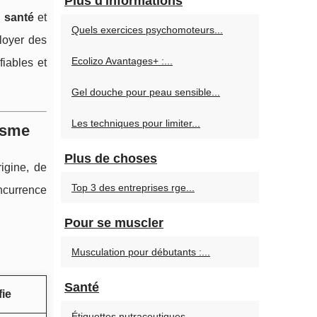
Plus d'informations
,
santé
et
Quels exercices psychomoteurs...
loyer des
Ecolizo Avantages+ :...
fiables et
Gel douche pour peau sensible...
Les techniques pour limiter...
isme
Plus de choses
igine, de
Top 3 des entreprises rge...
ncurrence
Pour se muscler
Musculation pour débutants :...
Santé
fie
Étiquettes nutraceutiques...