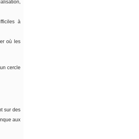
alisation,
ficiles à
ier où les
 un cercle
nt sur des
anque aux