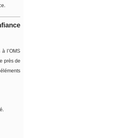
ce.
fiance
s à l’OMS
ue près de
 éléments
é.