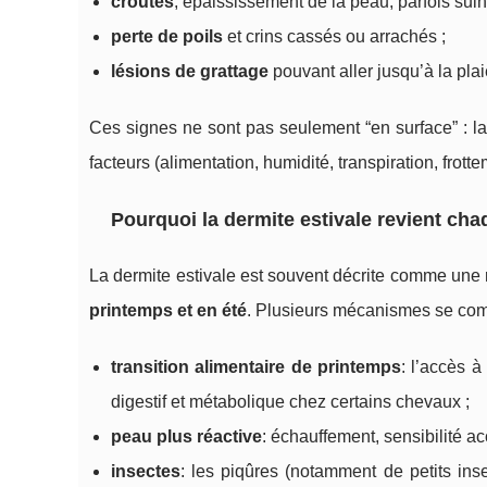
croûtes
, épaississement de la peau, parfois sui
perte de poils
et crins cassés ou arrachés ;
lésions de grattage
pouvant aller jusqu’à la plai
Ces signes ne sont pas seulement “en surface” : la
facteurs (alimentation, humidité, transpiration, frott
Pourquoi la dermite estivale revient ch
La dermite estivale est souvent décrite comme une r
printemps et en été
. Plusieurs mécanismes se com
transition alimentaire de printemps
: l’accès à
digestif et métabolique chez certains chevaux ;
peau plus réactive
: échauffement, sensibilité 
insectes
: les piqûres (notamment de petits in