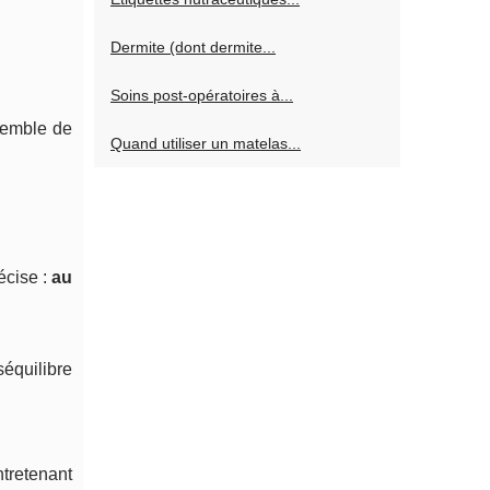
Dermite (dont dermite...
Soins post-opératoires à...
semble de
Quand utiliser un matelas...
écise :
au
séquilibre
tretenant