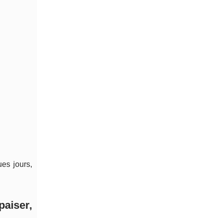
ues jours,
aiser,