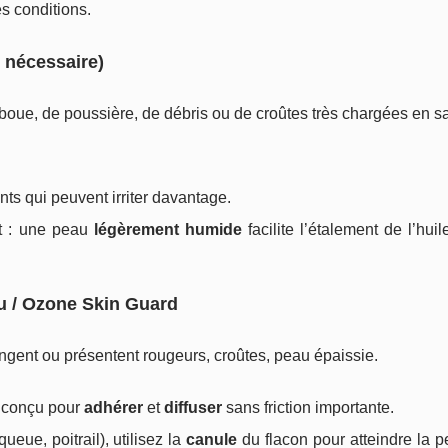
es conditions.
 nécessaire)
 boue, de poussière, de débris ou de croûtes très chargées en sa
ts qui peuvent irriter davantage.
nt : une peau
légèrement humide
facilite l’étalement de l’hui
au / Ozone Skin Guard
gent ou présentent rougeurs, croûtes, peau épaissie.
t conçu pour
adhérer
et
diffuser
sans friction importante.
eue, poitrail), utilisez la
canule
du flacon pour atteindre la 