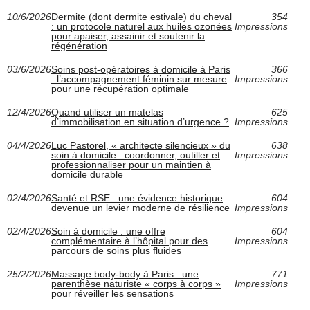
10/6/2026
Dermite (dont dermite estivale) du cheval
354
: un protocole naturel aux huiles ozonées
Impressions
pour apaiser, assainir et soutenir la
régénération
03/6/2026
Soins post-opératoires à domicile à Paris
366
: l’accompagnement féminin sur mesure
Impressions
pour une récupération optimale
12/4/2026
Quand utiliser un matelas
625
d’immobilisation en situation d’urgence ?
Impressions
04/4/2026
Luc Pastorel, « architecte silencieux » du
638
soin à domicile : coordonner, outiller et
Impressions
professionnaliser pour un maintien à
domicile durable
02/4/2026
Santé et RSE : une évidence historique
604
devenue un levier moderne de résilience
Impressions
02/4/2026
Soin à domicile : une offre
604
complémentaire à l’hôpital pour des
Impressions
parcours de soins plus fluides
25/2/2026
Massage body-body à Paris : une
771
parenthèse naturiste « corps à corps »
Impressions
pour réveiller les sensations